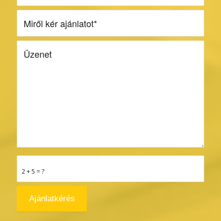
2 + 5 = ?